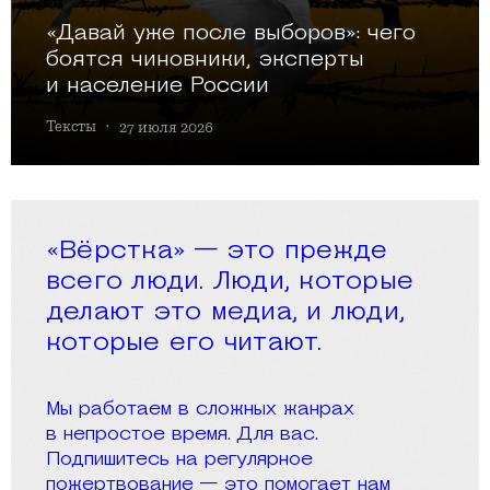
«Давай уже после выборов»: чего
боятся чиновники, эксперты
и население России
Тексты
·
27 июля 2026
«Вёрстка» — это прежде
всего люди. Люди, которые
делают это медиа, и люди,
которые его читают.
Мы работаем в сложных жанрах
в непростое время. Для вас.
Подпишитесь на регулярное
пожертвование — это помогает нам