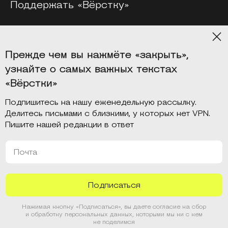
Поддержать «Вёрстку»
Мерч
Прежде чем вы нажмёте «закрыть»,
Платформы
узнайте о самых важных текстах
«Вёрстки»
Подпишитесь на нашу еженедельную рассылку.
Делитесь письмами с близкими, у которых нет VPN.
Пишите нашей редакции в ответ
Шоу «Чёрный ящик»
Почта
О платформах
Нажимая кнопку «Подписаться», вы даете согласие на сбор
© Вёрстка, 2026
и обработку персональных данных, которыми мы ни с кем
не поделимся