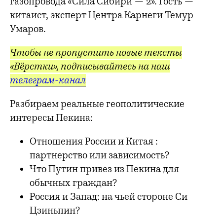
газопровода «Сила Сибири — 2». Гость —
китаист, эксперт Центра Карнеги Темур
Умаров.
Чтобы не пропустить новые тексты
«Вёрстки», подписывайтесь на наш
телеграм-канал
Разбираем реальные геополитические
интересы Пекина:
Отношения России и Китая :
партнерство или зависимость?
Что Путин привез из Пекина для
обычных граждан?
Россия и Запад: на чьей стороне Си
Цзиньпин?