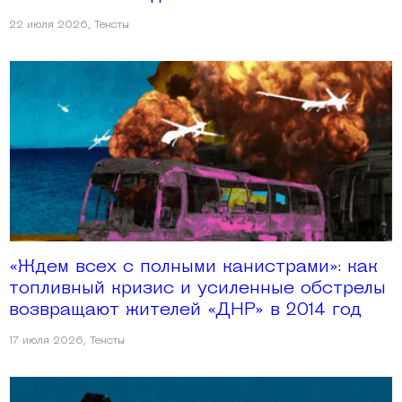
22 июля 2026
,
Тексты
«Ждем всех с полными канистрами»: как
топливный кризис и усиленные обстрелы
возвращают жителей «ДНР» в 2014 год
17 июля 2026
,
Тексты