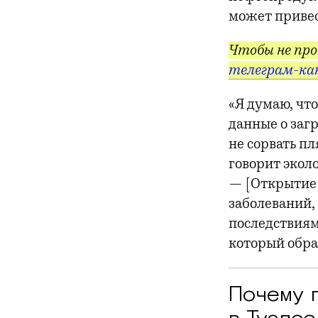
может привес
Чтобы не про
телеграм-ка
«Я думаю, чт
данные о заг
не сорвать п
говорит экол
— [Открытие 
заболеваний
последствиям
который обра
Почему 