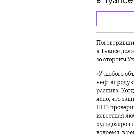
в Туапсе
Поговоривший
в Туапсе дол
со стороны У
«У любого об
нефтепродукт
разлива. Ког
ясно, что за
НПЗ проверит
известная лю
бульдозеров и
вовремя, в р