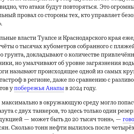
видно, что атаки будут повторяться. Это огромн
ьный провал со стороны тех, кто управляет без
.
льные власти Туапсе и Краснодарского края еж
чёты о тысячах кубометров собранного с пляже
о грунта, докладывают о количестве привлечён
ники, но умалчивают об уровне загрязнения воды
логи называют происходящее одной из самых кр
тастроф в регионе, даже по сравнению с разлив
тов у
побережья Анапы
в 2024 году.
е максимально в окружающую среду могло попаст
зута с двух танкеров, то здесь только один резе
одукцией — может быть до 20 тысяч тонн», —
гов
ян. Сколько тонн нефти вылилось после четырё