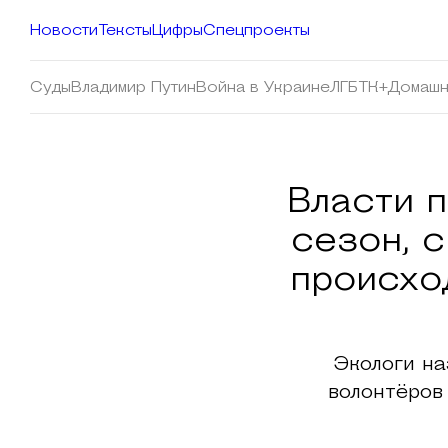
Новости
Тексты
Цифры
Спецпроекты
Суды
Владимир Путин
Война в Украине
ЛГБТК+
Домашн
Власти 
сезон, с
происхо
Экологи н
волонтёров