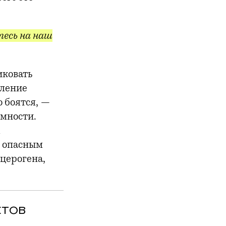
есь на наш
иковать
мление
о боятся, —
имности.
х
 опасным
нцерогена,
ктов