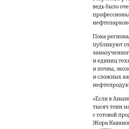
ведь было оче
профессионал
нефтепарков»
Пока региона
публикуют от
замазученног
и единиц тех
и почвы, эко
и сложных ка
нефтепродук
«Если в Анап
тысяч тонн ма
с готовой пр
Жора Каванос