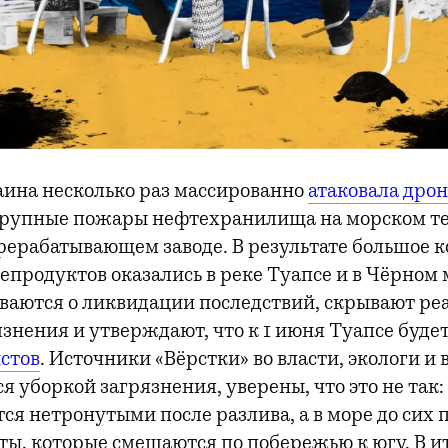
аина несколько раз массированно
атаковала дро
 крупные пожары нефтехранилища на морском т
рерабатывающем заводе. В результате большое к
епродуктов оказались в реке Туапсе и в Чёрном 
ваются о ликвидации последствий, скрывают ре
знения и утверждают, что к 1 июня Туапсе будет
стов
. Источники «Вёрстки» во власти, экологи и
 уборкой загрязнения, уверены, что это не так:
ся нетронутыми после разлива, а в море до сих 
ы, которые смещаются по побережью к югу. В ит