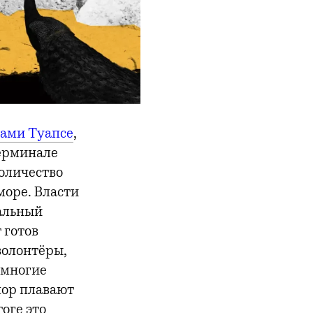
нами Туапсе
,
ерминале
оличество
море. Власти
альный
 готов
 волонтёры,
 многие
пор плавают
оге это