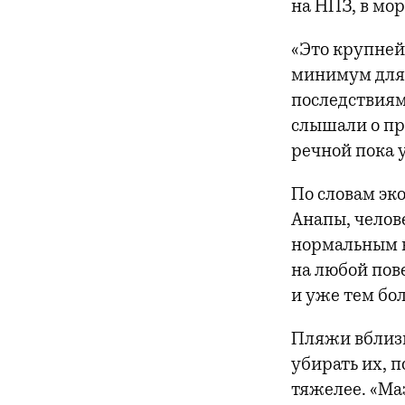
на НПЗ, в мо
«Это крупней
минимум для 
последствия
слышали о пр
речной пока 
По словам эк
Анапы, челов
нормальным в
на любой пове
и уже тем бол
Пляжи вблизи
убирать их, 
тяжелее. «Ма