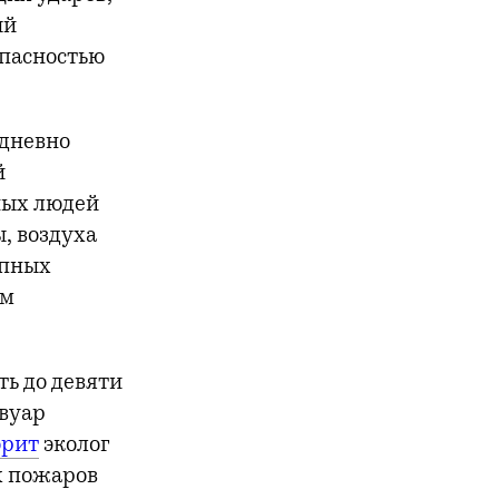
ый
опасностью
едневно
й
ных людей
, воздуха
упных
ом
ь до девяти
рвуар
орит
эколог
х пожаров