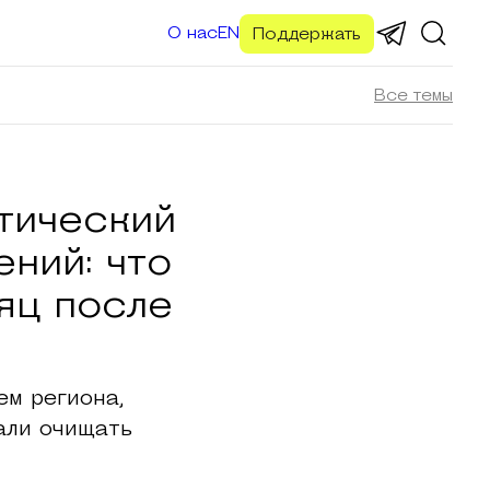
О нас
EN
Поддержать
Все темы
тический
ений: что
яц после
м региона,
али очищать