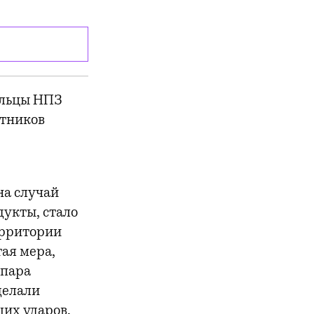
ельцы НПЗ
отников
на случай
дукты, стало
ерритории
ая мера,
 пара
делали
щих ударов,