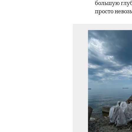
большую глуби
просто невоз