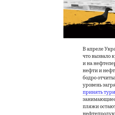
В апреле Укр
что вызвало
и на нефтепе
нефти и нефт
бодро отчиты
уровень загря
принять тури
занимающиеся
пляжи остают
нефтепродукт