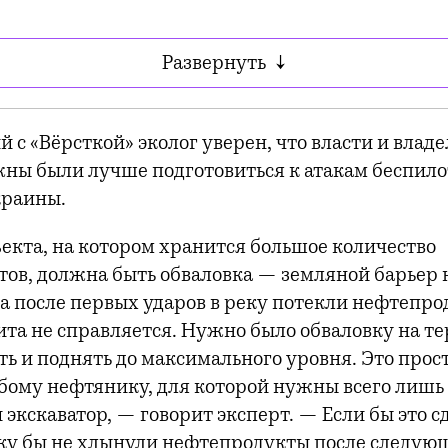
Развернуть
↓
 с «Вёрсткой» эколог уверен, что власти и влад
жны были лучше подготовиться к атакам беспил
краины.
ъекта, на котором хранится большое количество
ов, должна быть обваловка — земляной барьер 
да после первых ударов в реку потекли нефтепро
щита не справляется. Нужно было обваловку на т
ь и поднять до максимального уровня. Это прост
бому нефтянику, для которой нужны всего лишь
 экскаватор, — говорит эксперт. — Если бы это с
еку бы не хлынули нефтепродукты после следую