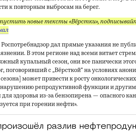
ти к повторным выбросам на берег.
пустить новые тексты «Вёрстки», подписывайт
нал
о Роспотребнадзор дал прямые указания не публ
рязнении. В этом регионе над всеми витает стре
ляжный купальный сезон, они все панически этог
ог, поговоривший с „Вёрсткой“ на условиях анон
сезона] может привести к росту онкологически
, нарушению репродуктивной функции и другим
 для здоровья из-за бензопирена — опасного ка
зуется при горении нефти».
произошёл разлив нефтепроду