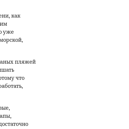
ени, как
оим
о уже
 морской,
счаных пляжей
дышать
отому что
работать,
вые,
апы,
достаточно