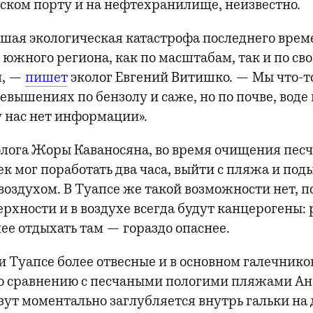
рском порту и на нефтехранилище, неизвестно.
шая экологическая катастрофа последнего врем
южного региона, как по масштабам, так и по св
м, —
пишет
эколог Евгений Витишко. — Мы что-т
евышениях по бензолу и саже, но по почве, воде
у нас нет информации».
олога Жоры Каваносяна, во время очищения пе
ек мог поработать два часа, выйти с пляжа и по
оздухом. В Туапсе же такой возможности нет, п
рхности и в воздухе всегда будут канцерогены: 
ее отдыхать там — гораздо опаснее.
 Туапсе более отвесные и в основном галечнико
по сравнению с песчаными пологими пляжами Ан
зут моментально заглубляется внутрь гальки на 