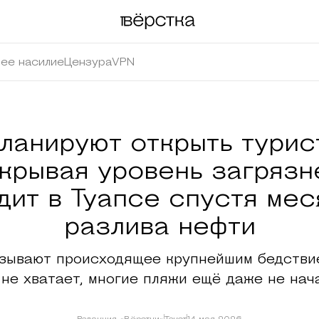
ее насилие
Цензура
VPN
планируют открыть турис
крывая уровень загрязн
дит в Туапсе спустя мес
разлива нефти
азывают происходящее крупнейшим бедствие
 не хватает, многие пляжи ещё даже не нач