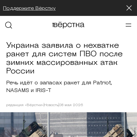
Поддержите Вёрстку
Украина заявила о нехватке
ракет для систем ПВО после
зимних массированных атак
России
Речь идёт о запасах ракет для Patriot,
NASAMS и IRIS-T
редакция «Вёрстки»
Новость
08 мая 2026