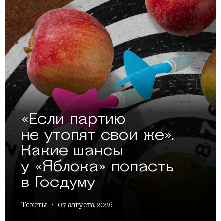
«Если партию
не утопят свои же».
Какие шансы
у «Яблока» попасть
в Госдуму
Тексты
·
07 августа 2026