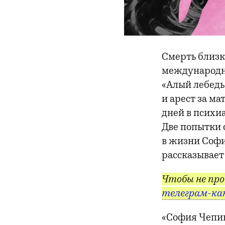
Смерть близк
международно
«Алый лебедь
и арест за ма
дней в психи
Две попытки о
в жизни Софи
рассказывает
Чтобы не про
телеграм-ка
«София Чепик