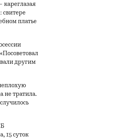
 — кареглазая
: свитере
ебном платье
осессии
 «Посоветовал
овали другим
 неплохую
а не тратила.
 случилось
СБ
, 15 суток