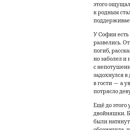
этого ощущала
к родным ста
поддерживает
У Софии есть 
развелись. От
погиб, расск
но заболел и 
с непотушенн
задохнулся в 
в гости — а 
потрясло дев
Ещё до этого
двойняшки. Б
были натянут
обозначила, ч