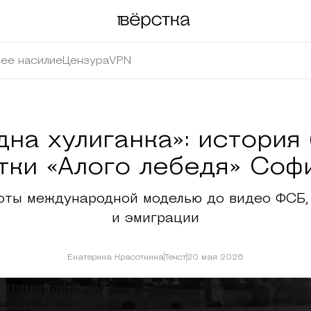
ее насилие
Цензура
VPN
дна хулиганка»: история
тки «Алого лебедя» Соф
оты международной моделью до видео ФСБ,
и эмиграции
Екатерина Красоткина
Текст
20 мая 2026