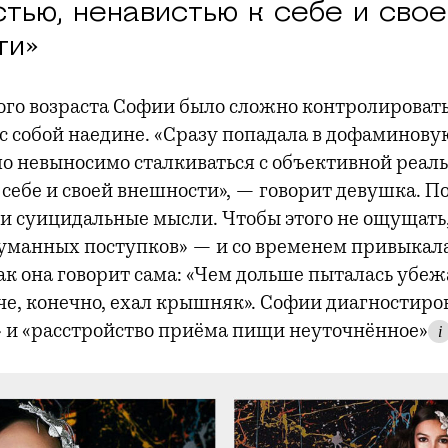
тью, ненавистью к себе и свое
ти»
ого возраста Софии было сложно контролироват
 с собой наедине. «Сразу попадала в дофаминову
ло невыносимо сталкиваться с объективной реаль
 себе и своей внешности», — говорит девушка. П
 и суицидальные мысли. Чтобы этого не ощущать
уманных поступков» — и со временем привыкала
ак она говорит сама: «Чем дольше пыталась убеж
уче, конечно, ехал крышняк». Софии диагностиро
и «расстройство приёма пищи неуточнённое»
i