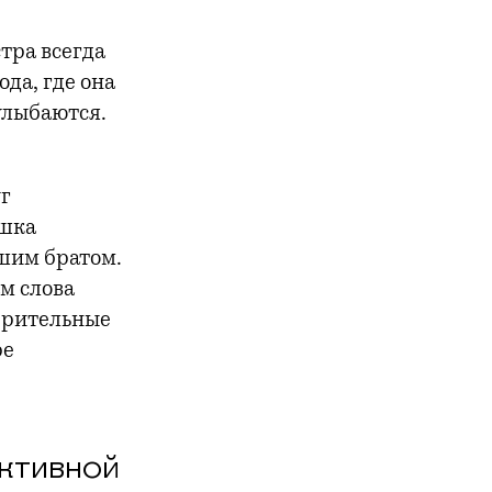
тра всегда
да, где она
улыбаются.
г
ушка
дшим братом.
м слова
верительные
ре
ктивной