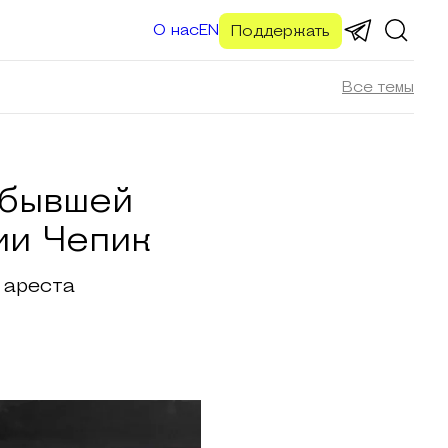
О нас
EN
Поддержать
Все темы
 бывшей
ии Чепик
 ареста