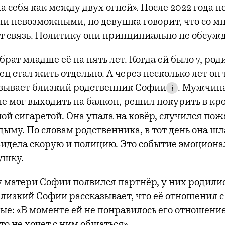
 себя как между двух огней». После 2022 года п
ли невозможными, но девушка говорит, что со м
 связь. Политику они принципиально не обсуж
брат младше её на пять лет. Когда ей было 7, род
ец стал жить отдельно. А через несколько лет он
азывает близкий родственник Софии
. Мужчина
i
не мог выходить на балкон, решил покурить в кр
ой сигаретой. Она упала на ковёр, случился по
дыму. По словам родственника, в тот день она шл
увидела скорую и полицию. Это событие эмоциона
ушку.
 у матери Софии появился партнёр, у них родили
лизкий Софии рассказывает, что её отношения 
ые: «В моменте ей не понравилось его отношение
то не хочет с ним общаться».