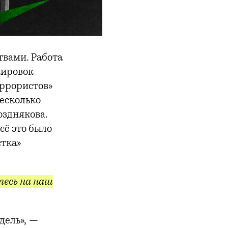
твами. Работа
кировок
еррористов»
несколько
озднякова.
сё это было
стка»
есь на наш
дель», —