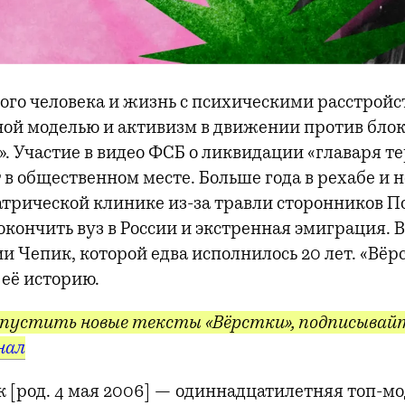
ого человека и жизнь с психическими расстройс
й моделью и активизм в движении против бло
». Участие в видео ФСБ о ликвидации «главаря т
т в общественном месте. Больше года в рехабе и 
атрической клинике из-за травли сторонников П
кончить вуз в России и экстренная эмиграция. В
и Чепик, которой едва исполнилось 20 лет. «Вёр
 её историю.
пустить новые тексты «Вёрстки», подписывайт
нал
 [род. 4 мая 2006] — одиннадцатилетняя топ-мо