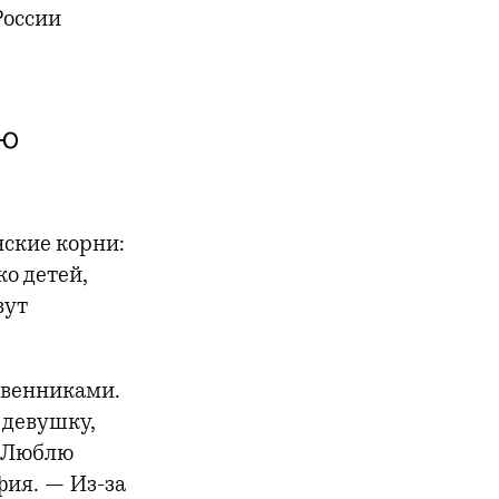
России
ую
нские корни:
ко детей,
вут
ственниками.
 девушку,
 «Люблю
фия. — Из-за