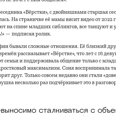
беседника «Вёрстки», с двойняшками старшая сес
сь. На страничке её мамы висит видео от 2022 го
ают на спине младших сиблингов, все танцуют и 
!» — подписан ролик.
фии бывали сложные отношения. Её близкий дру
ремён рассказывает «Вёрстке», что лет с 16 дев
от семьи и поддерживала общение только с мла
дростковый максимализм. Соня воспринимала та
орит друг. Только совсем недавно они стали «до
вушка несколько раз подчёркивает это в разгово
евыносимо сталкиваться с объе