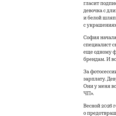
гласит подпис
девочка с дл
и белой шляп
с украшениям
София начала
специалист ск
еще одному ф
брендам. И в
За фотосесси
зарплату. Дев
Они у меня в
ЧП».
Весной 2026 г
о предотвращ