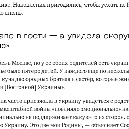
ике. Накопления пригодились, чтобы уехать из 
ую жизнь.
апе в гости — а увидела скор
ию»
ь в Москве, но у её обоих родителей есть украи
ье было пятеро детей. У каждого еще по несколь
я куча двоюродных братьев и сестёр, которые жи
и [Восточной] Украины».
 она часто приезжала в Украину увидеться с род
масштабной войны «повлияло эмоционально» на
ипиально не поддерживает какую-то из сторон.
ю Украину. Это две мои Родины, — объясняет Со