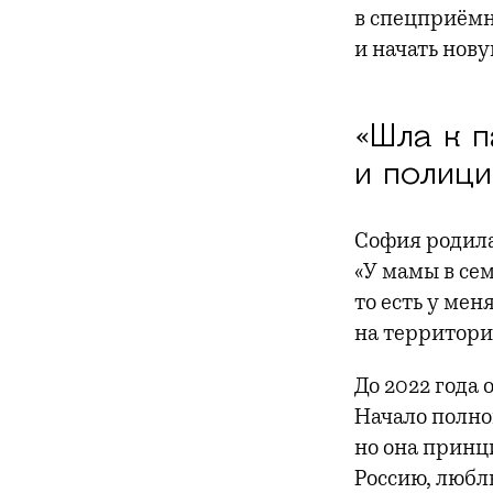
в спецприёмн
и начать нов
«Шла к п
и полиц
София родилас
«У мамы в сем
то есть у мен
на территори
До 2022 года
Начало полно
но она принц
Россию, любл