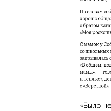
По словам со
хорошо общала
с братом кат
«Моя роскошь
С мамой у Со
со школьных в
закрывалась 
«В общем, по
мамы», — гов
и тёплые», де
с «Вёрсткой».
«Было н