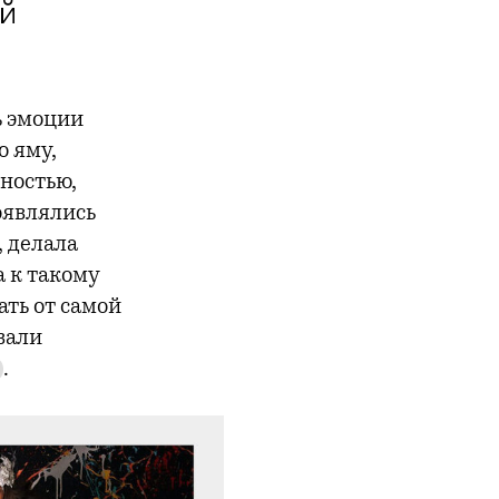
й
ь эмоции
ю яму,
ностью,
оявлялись
, делала
 к такому
ать от самой
вали
.