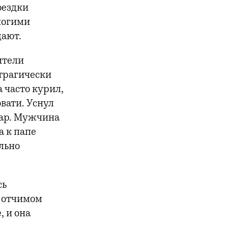
оездки
ногими
дают.
ители
 трагически
 часто курил,
овати. Уснул
жар. Мужчина
а к папе
льно
сь
с отчимом
, и она