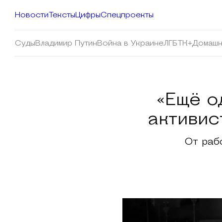
Новости
Тексты
Цифры
Спецпроекты
Суды
Владимир Путин
Война в Украине
ЛГБТК+
Домашн
«Ещё о
активис
От раб